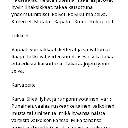
hyvin lihaksikkaat, takaa katsottuna
yhdensuuntaiset. Polvet: Polvikulma selvä.
Kintereet: Matalat. Käpälät: Kuten etukäpälät.
Liikkeet:
Vapaat, voimakkaat, ketterät ja vaivattomat.
Raajat liikkuvat yhdensuuntaisesti sekä takaa
että edestä katsottuna. Takaraajojen työntö
selvä.
Karvapeite
Karva: Sileä, lyhyt ja rungonmyötäinen. Väri:
Punainen, vaalea ruskeankeltainen, valkoinen,
musta tai sininen tai mikä hyvänsä näistä
väreistä valkoisen kanssa. Mikä tahansa
juovikas (brindle) sävy tai juovikas valkoisen