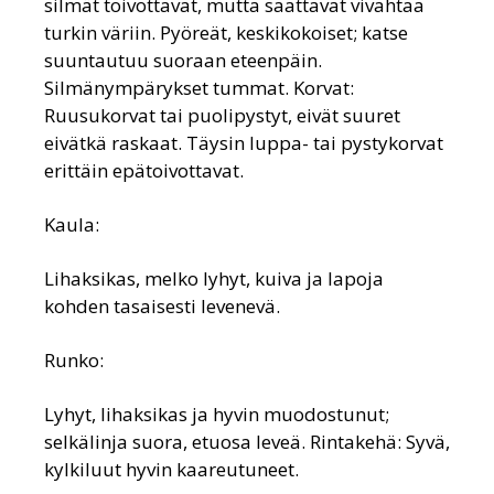
silmät toivottavat, mutta saattavat vivahtaa
turkin väriin. Pyöreät, keskikokoiset; katse
suuntautuu suoraan eteenpäin.
Silmänympärykset tummat. Korvat:
Ruusukorvat tai puolipystyt, eivät suuret
eivätkä raskaat. Täysin luppa- tai pystykorvat
erittäin epätoivottavat.
Kaula:
Lihaksikas, melko lyhyt, kuiva ja lapoja
kohden tasaisesti levenevä.
Runko:
Lyhyt, lihaksikas ja hyvin muodostunut;
selkälinja suora, etuosa leveä. Rintakehä: Syvä,
kylkiluut hyvin kaareutuneet.