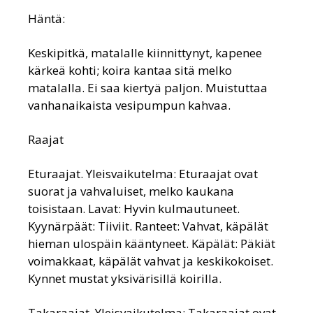
Häntä:
Keskipitkä, matalalle kiinnittynyt, kapenee
kärkeä kohti; koira kantaa sitä melko
matalalla. Ei saa kiertyä paljon. Muistuttaa
vanhanaikaista vesipumpun kahvaa.
Raajat
Eturaajat. Yleisvaikutelma: Eturaajat ovat
suorat ja vahvaluiset, melko kaukana
toisistaan. Lavat: Hyvin kulmautuneet.
Kyynärpäät: Tiiviit. Ranteet: Vahvat, käpälät
hieman ulospäin kääntyneet. Käpälät: Päkiät
voimakkaat, käpälät vahvat ja keskikokoiset.
Kynnet mustat yksivärisillä koirilla.
Takaraajat. Yleisvaikutelma: Takaraajat ovat