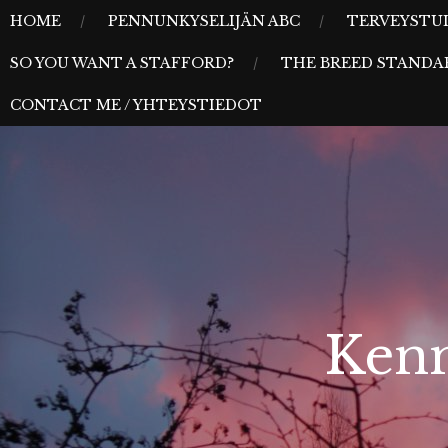
Skip
MENU
HOME
PENNUNKYSELIJÄN ABC
TERVEYSTU
to
SO YOU WANT A STAFFORD?
THE BREED STANDA
content
CONTACT ME / YHTEYSTIEDOT
Kenn